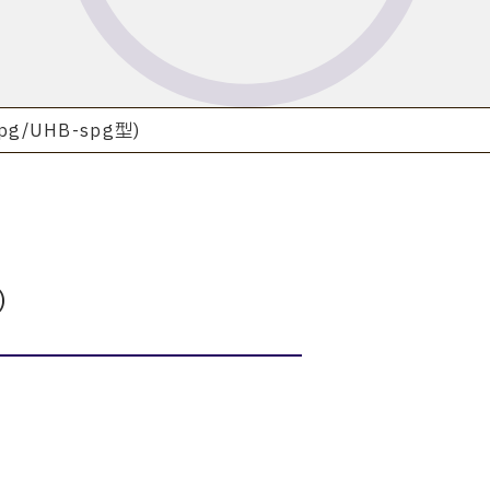
/UHB-spg型)
)