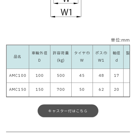
単位:mm
車輪外径
許容荷重
タイヤ巾
ボス巾
軸径
製品
品名
D
(kg)
W
W1
d
(kg
AMC100
100
500
45
48
17
0.
AMC150
150
700
50
62
20
0.
キャスター付はこちら