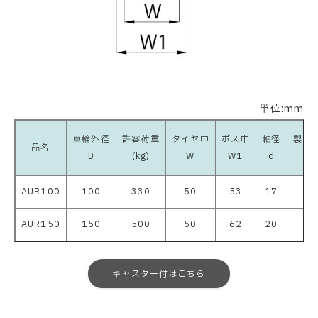
単位:mm
車輪外径
許容荷重
タイヤ巾
ボス巾
軸径
製品
品名
D
(kg)
W
W1
d
(kg
AUR100
100
330
50
53
17
0.
AUR150
150
500
50
62
20
1.
キャスター付はこちら