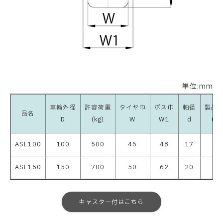
単位:mm
車輪外径
許容荷重
タイヤ巾
ボス巾
軸径
製品
品名
D
(kg)
W
W1
d
(kg
ASL100
100
500
45
48
17
2.
ASL150
150
700
50
62
20
6.
キャスター付はこちら