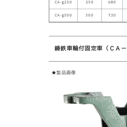
CA-g250
250
680
CA-g300
300
720
鋳鉄車輪付固定車（ＣＡ－
★製品画像