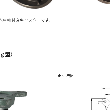
ム車輪付きキャスターです。
ｇ型）
★寸法図