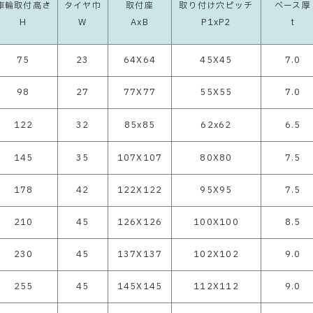
車輪取付高さ
タイヤ巾
取付座
取り付け穴ピッチ
ベース厚
H
W
AxB
P1xP2
t
75
23
64X64
45X45
7.0
98
27
77X77
55X55
7.0
122
32
85x85
62x62
6.5
145
35
107X107
80X80
7.5
178
42
122X122
95X95
7.5
210
45
126X126
100X100
8.5
230
45
137X137
102X102
9.0
255
45
145X145
112X112
9.0