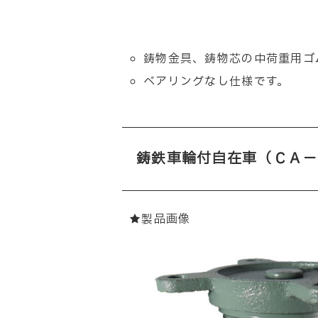
鋳物金具、鋳物芯の中荷重用ゴ
ベアリングなし仕様です。
鋳鉄車輪付自在車（ＣＡ－
★製品画像