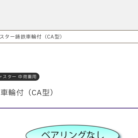
スター鋳鉄車輪付（CA型）
ャスター 中荷重用
車輪付（CA型）