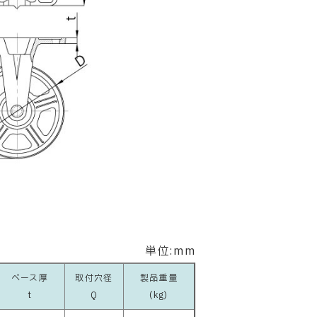
単位:mm
ベース厚
取付穴径
製品重量
t
Q
(kg)