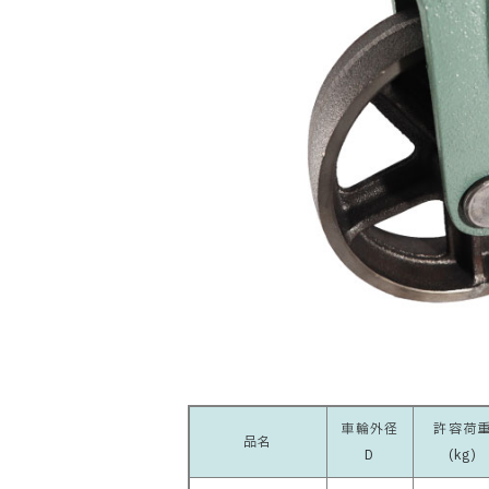
車輪外径
許容荷
品名
D
(kg)