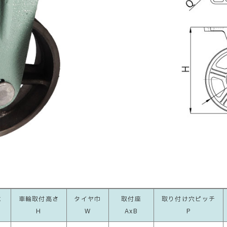
重
車輪取付高さ
タイヤ巾
取付座
取り付け穴ピッチ
H
W
AxB
P