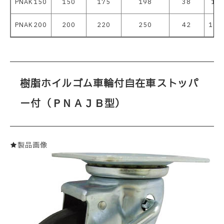
PNAK150
150
175
198
38
137
PNAK200
200
220
250
42
151
樹脂ホイルゴム車輪付自在車ストッパ
ー付（ＰＮＡＪＢ型）
★製品画像