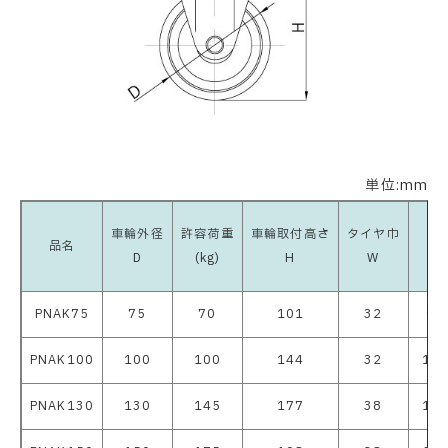
単位:mm
車輪外径
許容荷重
車輪取付高さ
タイヤ巾
取
品名
D
(kg)
H
W
A
PNAK75
75
70
101
32
91
PNAK100
100
100
144
32
115
PNAK130
130
145
177
38
137