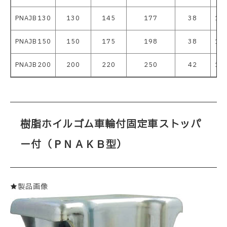
PNAJB130
130
145
177
38
10
PNAJB150
150
175
198
38
12
PNAJB200
200
220
250
42
14
樹脂ホイルゴム車輪付固定車ストッパ
ー付（ＰＮＡＫＢ型）
★製品画像