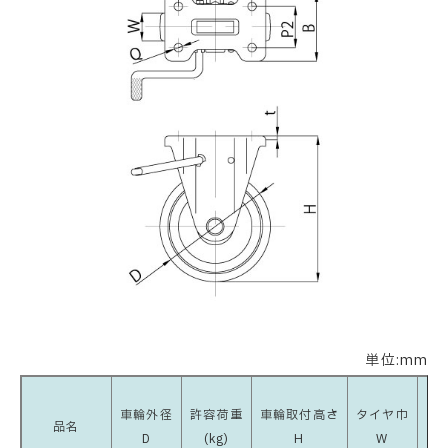
単位:mm
車輪外径
許容荷重
車輪取付高さ
タイヤ巾
品名
D
(kg)
H
W