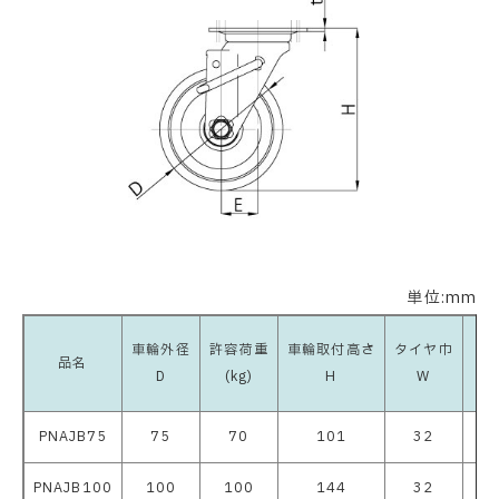
単位:mm
車輪外径
許容荷重
車輪取付高さ
タイヤ巾
品名
D
(kg)
H
W
PNAJB75
75
70
101
32
8
PNAJB100
100
100
144
32
9