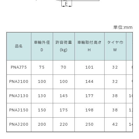
単位:mm
車輪外径
許容荷重
車輪取付高さ
タイヤ巾
取
品名
D
(kg)
H
W
A
PNAJ75
75
70
101
32
82
PNAJ100
100
100
144
32
95
PNAJ130
130
145
177
38
108
PNAJ150
150
175
198
38
120
PNAJ200
200
220
250
42
140