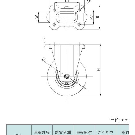
単位:mm
車輪外径
許容荷重
車輪取付
タイヤ巾
取付座