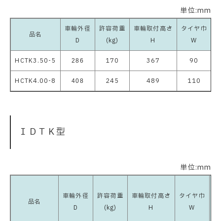
単位:mm
車輪外径
許容荷重
車輪取付高さ
タイヤ巾
品名
D
(kg)
H
W
HCTK3.50-5
170
367
90
2
286
HCTK4.00-8
245
489
110
2
408
ＩＤＴＫ型
単位:mm
車輪外径
許容荷重
車輪取付高さ
タイヤ巾
品名
D
(kg)
H
W