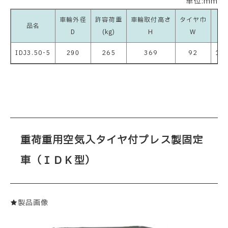
単位:mm
車輪外径
許容荷重
車輪取付高さ
タイヤ巾
取
品名
D
(kg)
H
W
IDJ3.50-5
265
369
92
17
290
重荷重用空気入タイヤ付プレス製固定
車（ＩＤＫ型）
★製品画像