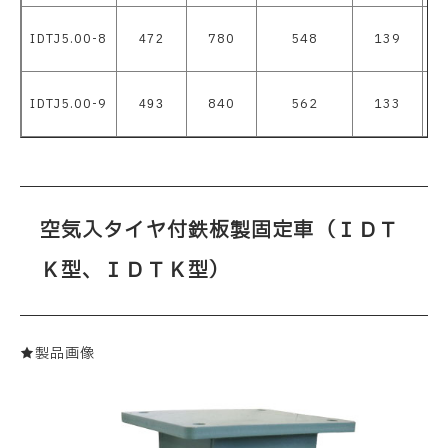
IDTJ5.00-8
780
548
139
2
472
IDTJ5.00-9
840
562
133
2
493
空気入タイヤ付鉄板製固定車（ＩＤＴ
Ｋ型、ＩＤＴＫ型）
★製品画像