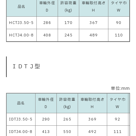
車輪外径
許容荷重
車輪取付高さ
タイヤ巾
品名
D
(kg)
H
W
HCTJ3.50-5
170
367
90
1
286
HCTJ4.00-8
245
489
110
2
408
ＩＤＴＪ型
単位:mm
車輪外径
許容荷重
車輪取付高さ
タイヤ巾
品名
D
(kg)
H
W
IDTJ3.50-5
265
369
92
1
290
IDTJ4.00-8
550
492
111
2
413