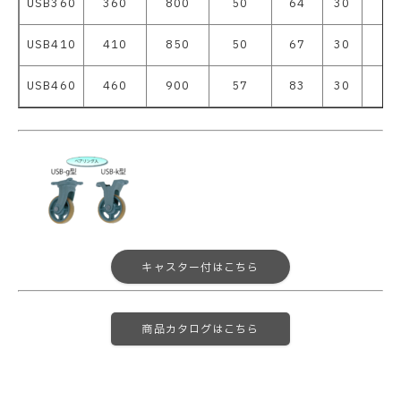
USB360
360
800
50
64
30
62
USB410
410
850
50
67
30
62
USB460
460
900
57
83
30
62
キャスター付はこちら
商品カタログはこちら