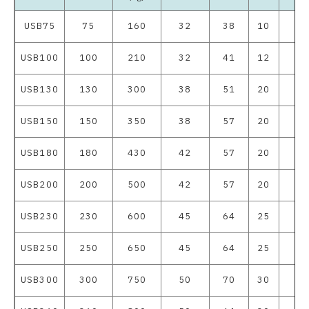
USB75
75
160
32
38
10
62
USB100
100
210
32
41
12
62
USB130
130
300
38
51
20
62
USB150
150
350
38
57
20
62
USB180
180
430
42
57
20
62
USB200
200
500
42
57
20
62
USB230
230
600
45
64
25
62
USB250
250
650
45
64
25
62
USB300
300
750
50
70
30
62