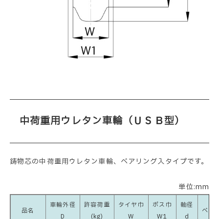
中荷重用ウレタン車輪（ＵＳＢ型）
鋳物芯の中荷重用ウレタン車輪、ベアリング入タイプです。
単位:mm
車輪外径
許容荷重
タイヤ巾
ボス巾
軸径
品名
ベア
D
(kg)
W
W1
d