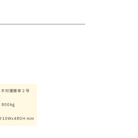
3 木材運搬車２号
800kg
x910Wx480H mm