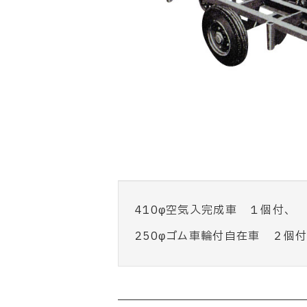
410φ空気入完成車 １個付、
250φゴム車輪付自在車 ２個