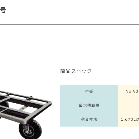
号
商品スペック
型番
No.9
最大積載量
荷台寸法
1,670L