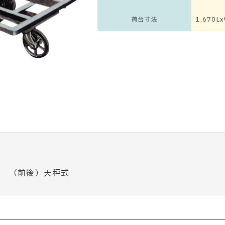
荷台寸法
1,670L
付 （前後）天秤式