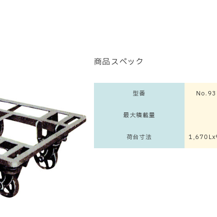
商品スペック
型番
No.9
最大積載量
荷台寸法
1,670L