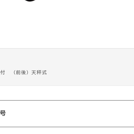
個付 （前後）天秤式
号