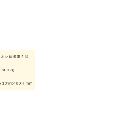
3 木材運搬車３号
800kg
x910Wx480H mm